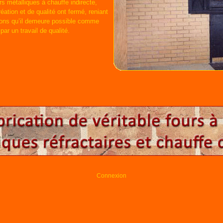
rs métalliques à chauffe indirecte,
ation et de qualité ont fermé, reniant
sons qu’il demeure possible comme
par un travail de qualité.
Connexion